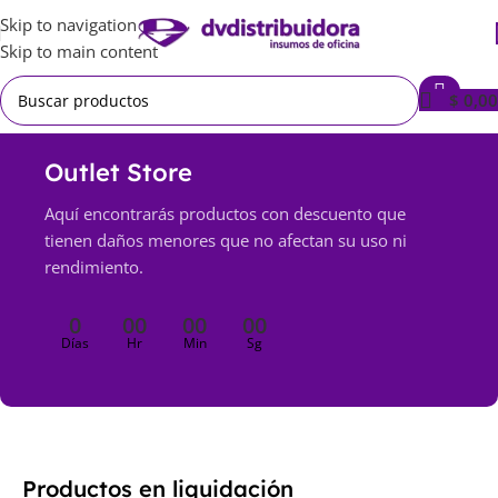
Skip to navigation
Skip to main content
$
0,00
Outlet Store
Aquí encontrarás productos con descuento que
tienen daños menores que no afectan su uso ni
rendimiento.
0
00
00
00
Días
Hr
Min
Sg
Productos en liquidación