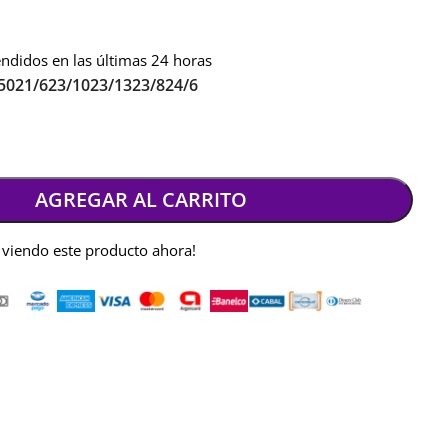
ndidos en las últimas 24 horas
50
21/6
23/10
23/13
23/8
24/6
AGREGAR AL CARRITO
 viendo este producto ahora!