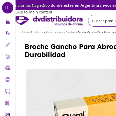
Enviamos tu pedido donde estés en Argentina
Envíos e
Skip to navigation
Skip to main content
Inicio
-
Productos
-
Abrochadoras y Broches
-
Broche Gancho Para Abrochador
Broche Gancho Para Abroch
Durabilidad