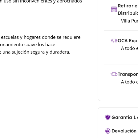
n uso sin inconvenientes y abrochados
Retirar 
Distribu
Villa P
, escuelas y hogares donde se requiere
OCA Exp
ionamiento suave los hace
A todo e
e una sujeción segura y duradera.
Transport
A todo e
Garantía 1
Devolución 