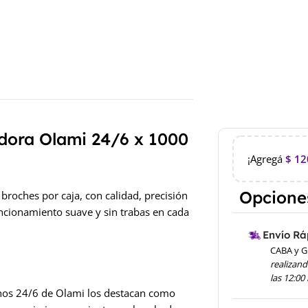
ora Olami 24/6 x 1000
¡Agregá
$
12
Opciones
roches por caja, con calidad, precisión
ncionamiento suave y sin trabas en cada
Envío Rá
CABA y G
realizand
las 12:00
nchos 24/6 de Olami los destacan como