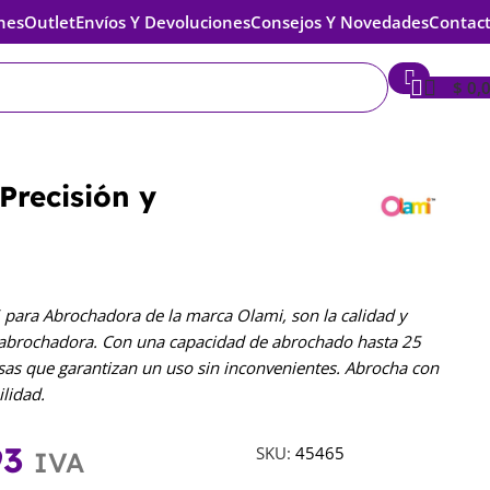
nes
Outlet
Envíos Y Devoluciones
Consejos Y Novedades
Contac
$
0,
Precisión y
 para Abrochadora de la marca Olami, son la calidad y
 abrochadora. Con una capacidad de abrochado hasta 25
osas que garantizan un uso sin inconvenientes. Abrocha con
ilidad.
93
SKU:
45465
IVA