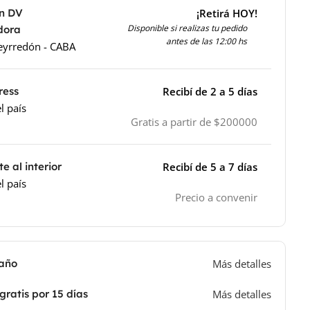
en DV
¡Retirá HOY!
Disponible si realizas tu pedido
idora
antes de las 12:00 hs
ueyrredón - CABA
ress
Recibí de 2 a 5 días
l país
Gratis a partir de $200000
e al interior
Recibí de 5 a 7 días
l país
Precio a convenir
 año
Más detalles
gratis por 15 días
Más detalles