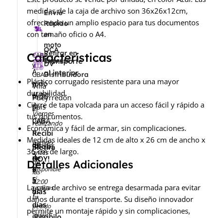
medidas de la caja de archivo son 36x26x12cm,
Envío
ofreciendo un amplio espacio para tus documentos
Rápido
con tamaño oficio o A4.
en
moto
OCA
Retirar en
Características
CABA
Express
Transporte
DV
y
A
al interior
GBA
Distribuidora
Plástico corrugado resistente para una mayor
todo
A
-
Villa
durabilidad.
Lunes
el
todo
Pueyrredón
a
Cierre de tapa volcada para un acceso fácil y rápido a
país
el
-
Viernes
tus documentos.
país
CABA
realizando
Económica y fácil de armar, sin complicaciones.
Recibí
tu
Medidas ideales de 12 cm de alto x 26 cm de ancho x
pedido
de
Recibí
¡Retirá
36 cm de largo.
antes
2
de
HOY!
Detalles Adicionales
de
a
5
Disponible
las
si
5
a
12:00
La caja de archivo se entrega desarmada para evitar
realizas
días
hs
7
tu
daños durante el transporte. Su diseño innovador
días
pedido
permite un montaje rápido y sin complicaciones,
Gratis
antes
¡Recibilo