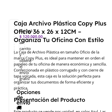
Caja Archivo Plástica Copy Plus
Oficio 36 x 26 x 12CM –
¡Agregá
$
120.000,00
Organiza Tu Oficina Con Estilo
al
carrito
La Caja de Archivo Plástica en tamaño Oficio de la
y
marca Copy Plus, es ideal para mantener en orden el
obtené
papeleo de tu oficina de manera económica y sencilla.
el
Confeccionada en plástico corrugado y con cierre de
envío
tapa volcada, esta caja es la solución perfecta para
gratis!
organizar tus documentos de forma eficiente y
práctica.
Opciones
de
Presentación del Producto
envío
🚚
Este producto se vende por unidad, en color Azul. Las