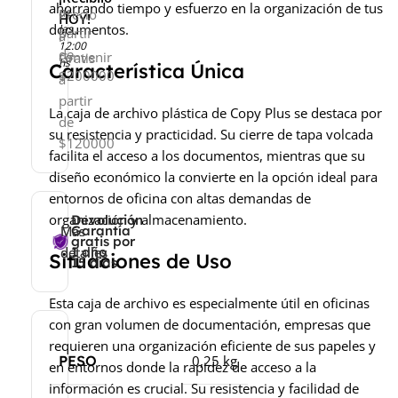
ahorrando tiempo y esfuerzo en la organización de tus
a
de
Precio
HOY!
documentos.
las
partir
a
12:00
de
convenir
Gratis
hs
Característica Única
$200000
a
partir
La caja de archivo plástica de Copy Plus se destaca por
de
su resistencia y practicidad. Su cierre de tapa volcada
$120000
facilita el acceso a los documentos, mientras que su
diseño económico la convierte en la opción ideal para
entornos de oficina con altas demandas de
organización y almacenamiento.
Devolución
Más
Más
Garantía
gratis por
detalles
detalles
1 año
Situaciones de Uso
15 días
Esta caja de archivo es especialmente útil en oficinas
con gran volumen de documentación, empresas que
requieren una organización eficiente de sus papeles y
PESO
0,25 kg
en entornos donde la rapidez de acceso a la
información es crucial. Su resistencia y facilidad de