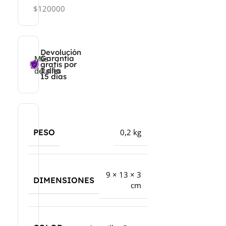
$120000
Devolución
Más
Más
Garantía
gratis por
detalles
detalles
1 año
15 días
PESO
0,2 kg
9 × 13 × 3
DIMENSIONES
cm