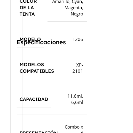
COLOR
Amarillo
,
Cyan
,
DE LA
Magenta
,
Negro
TINTA
MODELO
T206
Especificaciones
MODELOS
XP-
2101
COMPATIBLES
11,6ml
,
CAPACIDAD
6,6ml
Combo x