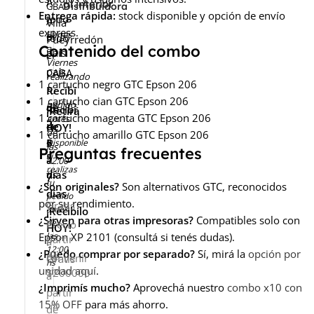
A
al interior
GBA
Distribuidora
Entrega rápida:
stock disponible y opción de envío
todo
A
-
Villa
express.
Lunes
el
todo
Pueyrredón
Contenido del combo
a
país
el
-
Viernes
país
CABA
realizando
1 cartucho negro GTC Epson 206
Recibí
tu
1 cartucho cian GTC Epson 206
pedido
de
Recibí
¡Retirá
1 cartucho magenta GTC Epson 206
antes
2
de
HOY!
de
1 cartucho amarillo GTC Epson 206
a
5
Disponible
las
Preguntas frecuentes
si
5
a
12:00
realizas
días
hs
7
tu
¿Son originales?
Son alternativos GTC, reconocidos
días
pedido
por su rendimiento.
Gratis
antes
¡Recibilo
¿Sirven para otras impresoras?
Compatibles solo con
a
de
Precio
HOY!
Epson XP 2101 (consultá si tenés dudas).
las
partir
a
12:00
¿Puedo comprar por separado?
Sí, mirá la
opción por
de
convenir
Gratis
hs
unidad aquí
.
$200000
a
¿Imprimís mucho?
Aprovechá nuestro
combo x10 con
partir
15% OFF
para más ahorro.
de