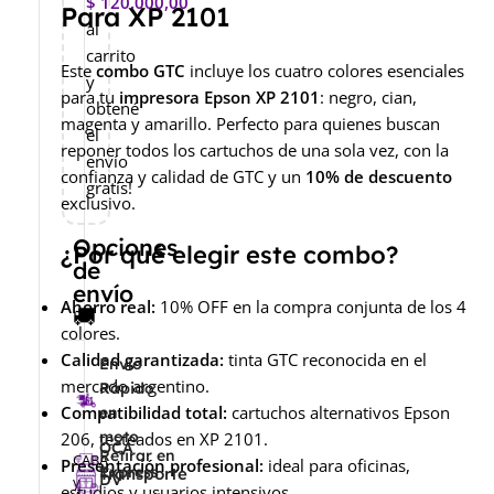
$
120.000,00
Para XP 2101
al
carrito
Este
combo GTC
incluye los cuatro colores esenciales
y
para tu
impresora Epson XP 2101
: negro, cian,
obtené
magenta y amarillo. Perfecto para quienes buscan
el
reponer todos los cartuchos de una sola vez, con la
envío
confianza y calidad de GTC y un
10% de descuento
gratis!
exclusivo.
Opciones
¿Por qué elegir este combo?
de
envío
Ahorro real:
10% OFF en la compra conjunta de los 4
🚚
colores.
Calidad garantizada:
tinta GTC reconocida en el
Envío
mercado argentino.
Rápido
Compatibilidad total:
cartuchos alternativos Epson
en
moto
206, testeados en XP 2101.
OCA
Retirar en
CABA
Presentación profesional:
ideal para oficinas,
Express
Transporte
DV
y
estudios y usuarios intensivos.