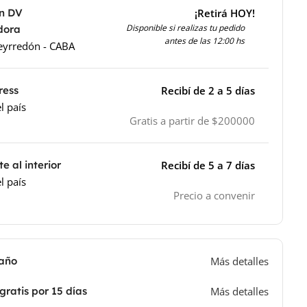
en DV
¡Retirá HOY!
Disponible si realizas tu pedido
idora
antes de las 12:00 hs
ueyrredón - CABA
ress
Recibí de 2 a 5 días
l país
Gratis a partir de $200000
e al interior
Recibí de 5 a 7 días
l país
Precio a convenir
 año
Más detalles
gratis por 15 días
Más detalles