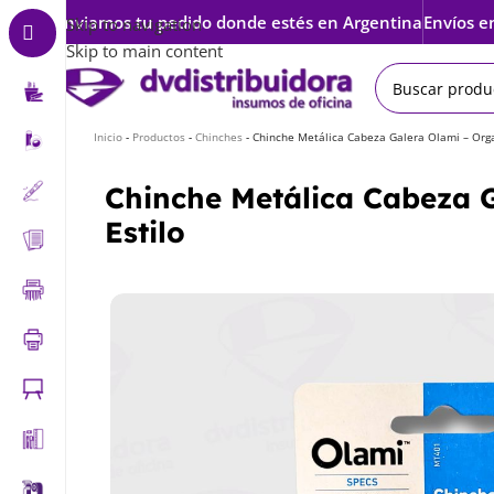
Enviamos tu pedido donde estés en Argentina
Envíos e
Skip to navigation
Skip to main content
Inicio
-
Productos
-
Chinches
-
Chinche Metálica Cabeza Galera Olami – Orga
Chinche Metálica Cabeza G
Estilo