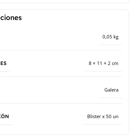
aciones
0,05 kg
ES
8 × 11 × 2 cm
Galera
IÓN
Blister x 50 un