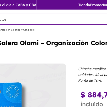
Tienda
Promocio
n el día a CABA y GBA
nización Colorida y Con Estilo
alera Olami – Organización Colo
Chinche metálica 
unidades. Ideal p
Punta de 1cm.
$
884,
incluído