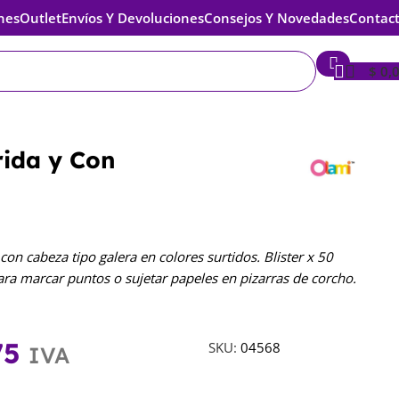
nes
Outlet
Envíos Y Devoluciones
Consejos Y Novedades
Contac
$
0,
rida y Con
con cabeza tipo galera en colores surtidos. Blister x 50
ara marcar puntos o sujetar papeles en pizarras de corcho.
75
SKU:
04568
IVA