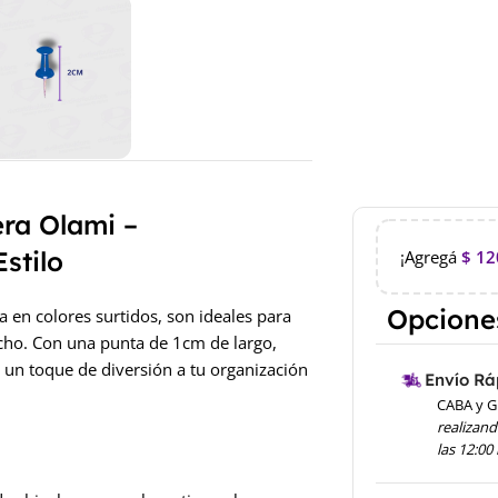
ra Olami –
stilo
¡Agregá
$
12
Opciones
 en colores surtidos, son ideales para
rcho. Con una punta de 1cm de largo,
o un toque de diversión a tu organización
Envío Rá
CABA y G
realizand
las 12:00