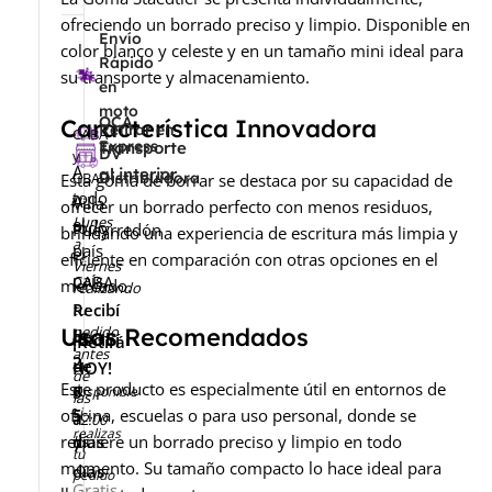
ofreciendo un borrado preciso y limpio. Disponible en
Envío
color blanco y celeste y en un tamaño mini ideal para
Rápido
su transporte y almacenamiento.
en
moto
OCA
Característica Innovadora
Retirar en
CABA
Express
Transporte
DV
y
A
al interior
GBA
Distribuidora
Esta goma de borrar se destaca por su capacidad de
todo
A
-
Villa
ofrecer un borrado perfecto con menos residuos,
Lunes
el
todo
Pueyrredón
brindando una experiencia de escritura más limpia y
a
país
el
-
eficiente en comparación con otras opciones en el
Viernes
país
CABA
mercado.
realizando
Recibí
tu
Usos Recomendados
pedido
de
Recibí
¡Retirá
antes
2
de
HOY!
de
Este producto es especialmente útil en entornos de
a
5
Disponible
las
si
oficina, escuelas o para uso personal, donde se
5
a
12:00
realizas
requiere un borrado preciso y limpio en todo
días
hs
7
tu
momento. Su tamaño compacto lo hace ideal para
días
pedido
Gratis