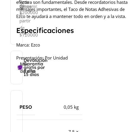
efectiva son fundamentales. Desde recordatorios hasta
12:00
de
convenir
Gratis
hs
mensajes importantes, el Taco de Notas Adhesivas de
$200000
a
Ezco te ayudará a mantener todo en orden y a la vista.
partir
de
Especificaciones
$120000
Marca: Ezco
Presentación: Por Unidad
Devolución
Más
Más
Garantía
gratis por
detalles
detalles
1 año
15 días
PESO
0,05 kg
7,5 ×