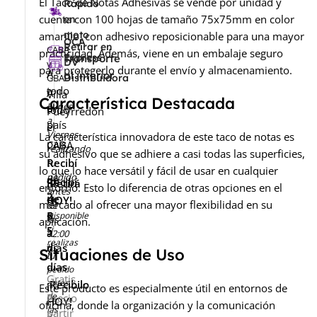
El Taco de Notas Adhesivas se vende por unidad y
Rápido
cuenta con 100 hojas de tamaño 75x75mm en color
en
moto
amarillo, con adhesivo reposicionable para una mayor
OCA
Retirar en
CABA
practicidad. Además, viene en un embalaje seguro
Express
Transporte
DV
y
para protegerlo durante el envío y almacenamiento.
A
al interior
GBA
Distribuidora
todo
A
-
Villa
Característica Destacada
Lunes
el
todo
Pueyrredón
a
país
el
-
Viernes
La característica innovadora de este taco de notas es
país
CABA
realizando
su adhesivo que se adhiere a casi todas las superficies,
Recibí
tu
lo que lo hace versátil y fácil de usar en cualquier
pedido
de
Recibí
¡Retirá
entorno. Esto lo diferencia de otras opciones en el
antes
2
de
HOY!
mercado al ofrecer una mayor flexibilidad en su
de
a
5
Disponible
las
aplicación.
si
5
a
12:00
realizas
días
hs
7
Situaciones de Uso
tu
días
pedido
Gratis
antes
¡Recibilo
Este producto es especialmente útil en entornos de
a
de
Precio
HOY!
oficina, donde la organización y la comunicación
las
partir
a