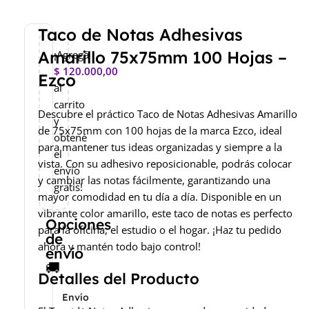
Taco de Notas Adhesivas
Amarillo 75x75mm 100 Hojas –
¡Agregá
$
120.000,00
Ezco
al
carrito
Descubre el práctico Taco de Notas Adhesivas Amarillo
y
de 75x75mm con 100 hojas de la marca Ezco, ideal
obtené
para mantener tus ideas organizadas y siempre a la
el
vista. Con su adhesivo reposicionable, podrás colocar
envío
y cambiar las notas fácilmente, garantizando una
gratis!
mayor comodidad en tu día a día. Disponible en un
vibrante color amarillo, este taco de notas es perfecto
Opciones
para la oficina, el estudio o el hogar. ¡Haz tu pedido
de
ahora y mantén todo bajo control!
envío
🚚
Detalles del Producto
Envío