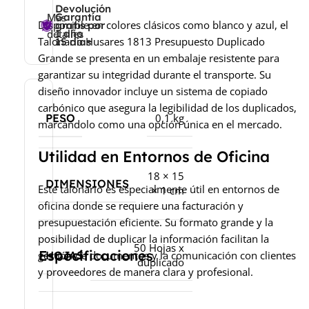
Devolución
Más
Más
Garantía
Disponible en colores clásicos como blanco y azul, el
gratis por
detalles
detalles
1 año
Talonario Husares 1813 Presupuesto Duplicado
15 días
Grande se presenta en un embalaje resistente para
garantizar su integridad durante el transporte. Su
diseño innovador incluye un sistema de copiado
carbónico que asegura la legibilidad de los duplicados,
PESO
0,1 kg
marcándolo como una opción única en el mercado.
Utilidad en Entornos de Oficina
18 × 15
DIMENSIONES
Este talonario es especialmente útil en entornos de
× 1 cm
oficina donde se requiere una facturación y
presupuestación eficiente. Su formato grande y la
posibilidad de duplicar la información facilitan la
50 Hojas x
Especificaciones
HOJAS
gestión de documentos y la comunicación con clientes
duplicado
y proveedores de manera clara y profesional.