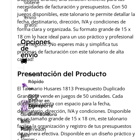
obtené
necesidades de facturación y presupuestos. Con 50
el
juegos disponibles, este talonario te permite detallar la
envío
fecha, destinatario, dirección, IVA y condiciones de
gratis!
forma clara y organizada. Su formato grande de 15 x
18 cm lo hace ideal para un uso práctico y profesional
Opciones
en tu negocio. ¡No esperes más y simplifica tus
de
procesos de facturación con este talonario de alta
envío
calidad!
🚚
Presentación del Producto
Envío
Rápido
El Talonario Husares 1813 Presupuesto Duplicado
en
moto
Grande se vende en juegos de 50 unidades. Cada
OCA
Retirar en
CABA
duplicado cuenta con espacio para la fecha,
Express
Transporte
DV
y
destinatario, dirección, IVA y condiciones. Disponible
A
al interior
GBA
Distribuidora
en un tamaño grande de 15 x 18 cm, este talonario
todo
A
-
Villa
facilita la organización y registro de tus presupuestos
Lunes
el
todo
Pueyrredón
de manera efectiva. Disponible en un diseño práctico y
a
país
el
-
Viernes