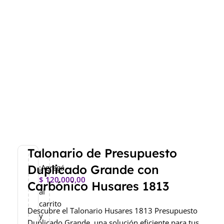
Talonario de Presupuesto
Duplicado Grande con
¡Agregá
$
120.000,00
Carbónico Husares 1813
al
carrito
Descubre el Talonario Husares 1813 Presupuesto
y
Duplicado Grande, una solución eficiente para tus