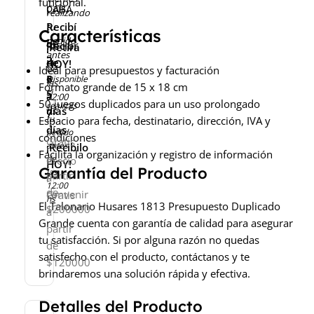
funcional.
país
CABA
realizando
Recibí
tu
Características
pedido
de
Recibí
¡Retirá
antes
2
de
HOY!
de
Ideal para presupuestos y facturación
a
5
Disponible
las
Formato grande de 15 x 18 cm
si
5
a
12:00
50 juegos duplicados para un uso prolongado
realizas
días
hs
7
tu
Espacio para fecha, destinatario, dirección, IVA y
días
pedido
condiciones
Gratis
antes
¡Recibilo
Facilita la organización y registro de información
a
de
Precio
HOY!
Garantía del Producto
las
partir
a
12:00
de
convenir
Gratis
hs
El Talonario Husares 1813 Presupuesto Duplicado
$200000
a
Grande cuenta con garantía de calidad para asegurar
partir
tu satisfacción. Si por alguna razón no quedas
de
satisfecho con el producto, contáctanos y te
$120000
brindaremos una solución rápida y efectiva.
Detalles del Producto